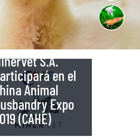
12 de abril de 2019
inervet S.A.
articipará en el
hina Animal
usbandry Expo
019 (CAHE)