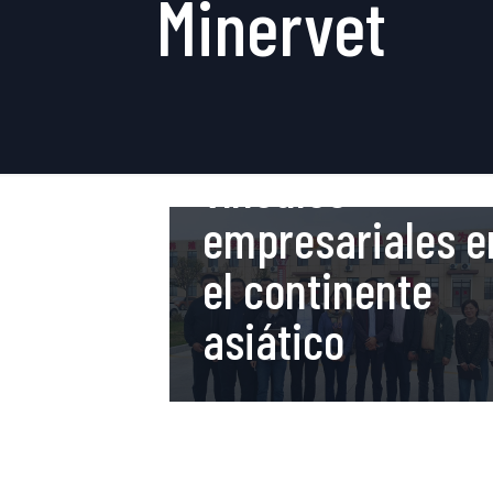
Minervet
Minervet
continúa
fortaleciendo su
vínculos
empresariales e
el continente
asiático