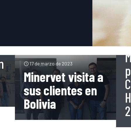
s
M
n
17 de marzo de 2023
p
Minervet visita a
C
sus clientes en
H
Bolivia
2